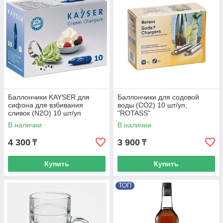
Баллончики KAYSER для
Баллончики для содовой
сифона для взбивания
воды (CO2) 10 шт/уп,
сливок (N2O) 10 шт/уп
"ROTASS"
В наличии
В наличии
4 300
3 900
₸
₸
Купить
Купить
ТОП