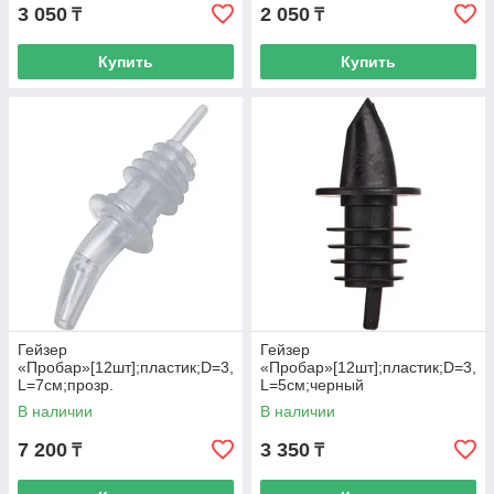
3 050
2 050
₸
₸
Купить
Купить
Гейзер
Гейзер
«Пробар»[12шт];пластик;D=3,
«Пробар»[12шт];пластик;D=3,
L=7см;прозр.
L=5см;черный
В наличии
В наличии
7 200
3 350
₸
₸