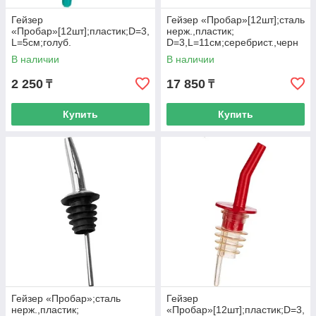
Гейзер
Гейзер «Пробар»[12шт];сталь
«Пробар»[12шт];пластик;D=3,
нерж.,пластик;
L=5см;голуб.
D=3,L=11см;серебрист.,черн
ый
В наличии
В наличии
2 250
17 850
₸
₸
Купить
Купить
Гейзер «Пробар»;сталь
Гейзер
нерж.,пластик;
«Пробар»[12шт];пластик;D=3,