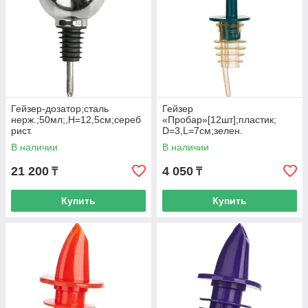
Гейзер-дозатор;сталь
Гейзер
нерж.;50мл;,H=12,5см;сереб
«Пробар»[12шт];пластик;
рист.
D=3,L=7см;зелен.
В наличии
В наличии
21 200
4 050
₸
₸
Купить
Купить