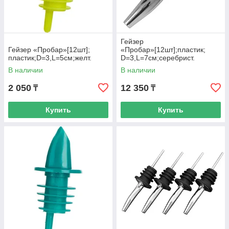
Гейзер
Гейзер «Пробар»[12шт];
«Пробар»[12шт];пластик;
пластик;D=3,L=5см;желт.
D=3,L=7см;серебрист.
В наличии
В наличии
2 050
12 350
₸
₸
Купить
Купить