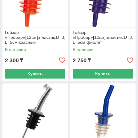
Гейзер
Гейзер
«Пробар»[12шт];пластик;D=3,
«Пробар»[12шт];пластик;D=3,
L=5см;красный
L=5см;фиолет.
В наличии
В наличии
2 300
2 750
₸
₸
Купить
Купить