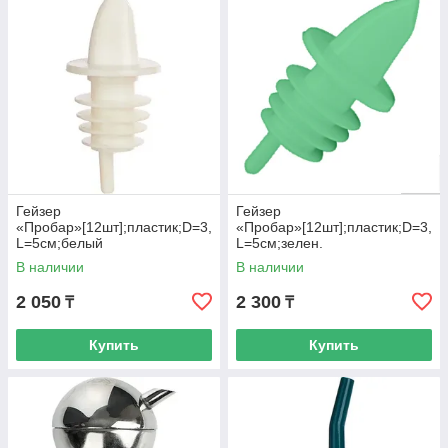
Гейзер
Гейзер
«Пробар»[12шт];пластик;D=3,
«Пробар»[12шт];пластик;D=3,
L=5см;белый
L=5см;зелен.
В наличии
В наличии
2 050
2 300
₸
₸
Купить
Купить