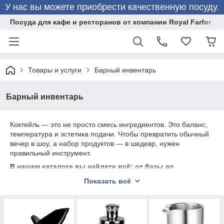
У нас вы можете приобрести качественную посуду.
Посуда для кафе и ресторанов от компании Royal Farfor
Товары и услуги
Барный инвентарь
Барный инвентарь
Коктейль — это не просто смесь ингредиентов. Это баланс,
температура и эстетика подачи. Чтобы превратить обычный
вечер в шоу, а набор продуктов — в шедевр, нужен
правильный инструмент.
В нашем каталоге вы найдете всё: от базы до
эксклюзива:
Показать всё
Шейкеры, которые не подводят:
Классические
кобблеры для новичков и тяжелые бостоны для профи.
Идеальная герметичность и холод в каждом
встряхивании.