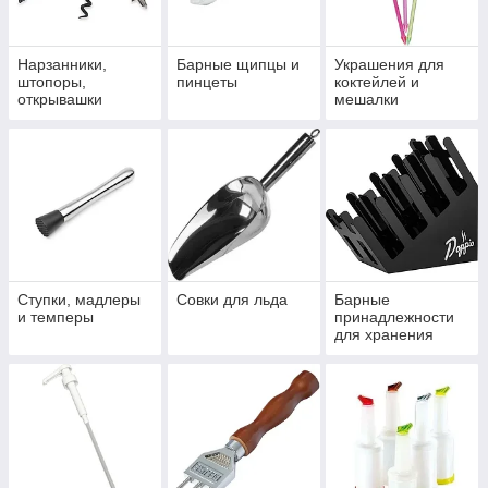
Нарзанники,
Барные щипцы и
Украшения для
штопоры,
пинцеты
коктейлей и
открывашки
мешалки
Cтупки, мадлеры
Совки для льда
Барные
и темперы
принадлежности
для хранения