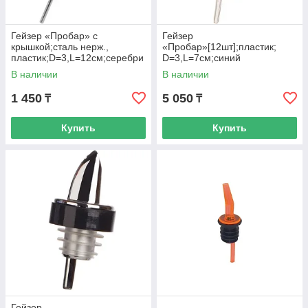
Гейзер «Пробар» с
Гейзер
крышкой;сталь нерж.,
«Пробар»[12шт];пластик;
пластик;D=3,L=12см;серебри
D=3,L=7см;синий
ст.,черный
В наличии
В наличии
1 450
5 050
₸
₸
Купить
Купить
Гейзер