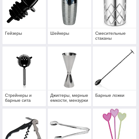
Точность джиггеров:
Забудьте про «на глаз».
Только выверенные пропорции для идеального вкуса.
Эстетика льда:
Стильные стрейнеры, щипцы и
формы, которые превращают подачу в ритуал.
Барные ложки и мадлеры:
Инструменты, которые
Гейзеры
Шейкеры
Смесительные
стаканы
помогут раскрыть аромат каждой веточки мяты и
создать идеальные слои.
Почему выбирают нас?
Мы поставляем инвентарь из надежной нержавеющей стали
и износостойких материалов. Наши инструменты выдержат
самую «запарную» пятницу в баре и станут украшением
домашней коллекции.
Создавайте коктейли, которые запомнят. Мы дадим вам
для этого всё необходимое.
Стрейнеры и
Джиггеры, мерные
Барные ложки
барные сита
емкости, мензурки