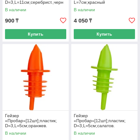
D=3,L=11см;серебрист.,черн
L=7см;красный
ый
В наличии
В наличии
900
4 050
₸
₸
Купить
Купить
Гейзер
Гейзер
«Пробар»[12шт];пластик;
«Пробар»[12шт];пластик;
D=3,L=5см;оранжев.
D=3,L=5см;салатов.
В наличии
В наличии