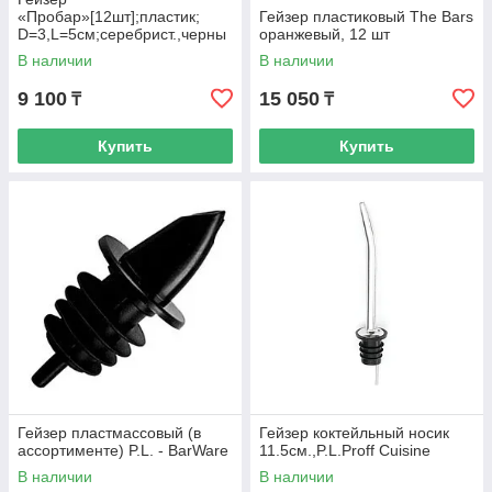
«Пробар»[12шт];пластик;
Гейзер пластиковый The Bars
D=3,L=5см;серебрист.,черны
оранжевый, 12 шт
й
В наличии
В наличии
9 100
15 050
₸
₸
Купить
Купить
Гейзер пластмассовый (в
Гейзер коктейльный носик
ассортименте) P.L. - BarWare
11.5см.,P.L.Proff Cuisine
В наличии
В наличии