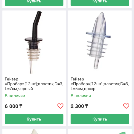
Купить
Купить
Гейзер
Гейзер
«Пробар»[12шт];пластик;D=3,
«Пробар»[12шт];пластик;D=3,
L=7см;черный
L=5см;прозр.
В наличии
В наличии
6 000
2 300
₸
₸
Купить
Купить