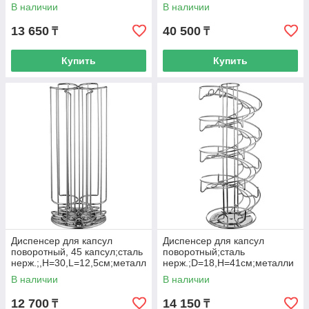
В наличии
В наличии
13 650
40 500
₸
₸
Купить
Купить
Диспенсер для капсул
Диспенсер для капсул
поворотный, 45 капсул;сталь
поворотный;сталь
нерж.;,H=30,L=12,5см;металл
нерж.;D=18,H=41см;металли
ич.
ч.
В наличии
В наличии
12 700
14 150
₸
₸