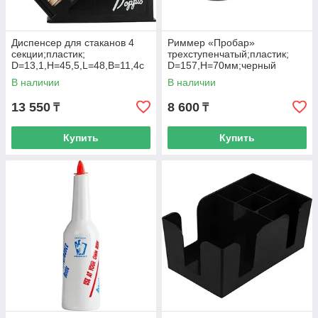
Диспенсер для стаканов 4
Риммер «Пробар»
секции;пластик;
трехступенчатый;пластик;
D=13,1,H=45,5,L=48,B=11,4с
D=157,H=70мм;черный
м;черный
В наличии
В наличии
13 550
8 600
₸
₸
Купить
Купить