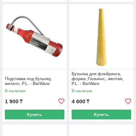
Бутылка для флейринга,
Подставка под бутылку,
форма ;Гальяно;, желтая,
металл, P.L. - BarWare
P.L. - BarWare
В наличии
В наличии
1 900
4 600
₸
₸
Купить
Купить