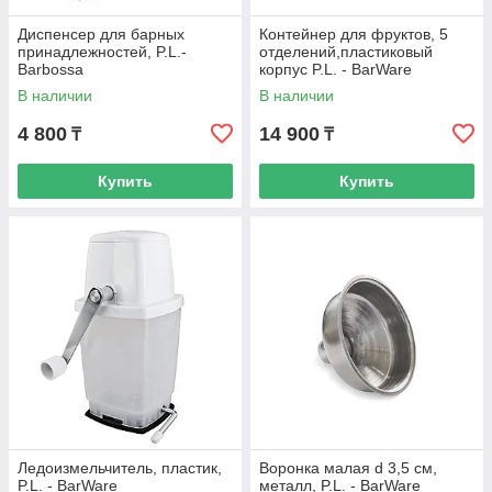
Диспенсер для барных
Контейнер для фруктов, 5
принадлежностей, P.L.-
отделений,пластиковый
Barbossa
корпус P.L. - BarWare
В наличии
В наличии
4 800
14 900
₸
₸
Купить
Купить
Ледоизмельчитель, пластик,
Воронка малая d 3,5 см,
P.L. - BarWare
металл, P.L. - BarWare