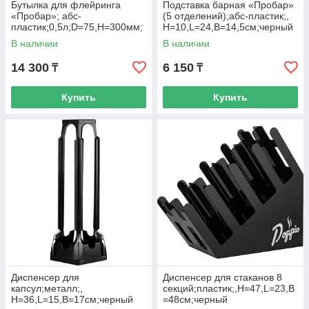
Бутылка для флейринга
Подставка барная «Пробар»
«Пробар»; абс-
(5 отделений);абс-пластик;,
пластик;0,5л;D=75,H=300мм;
H=10,L=24,B=14,5см;черный
белый
В наличии
В наличии
14 300
6 150
₸
₸
Купить
Купить
Диспенсер для
Диспенсер для стаканов 8
капсул;металл;,
секций;пластик;,H=47,L=23,B
H=36,L=15,B=17см;черный
=48см;черный