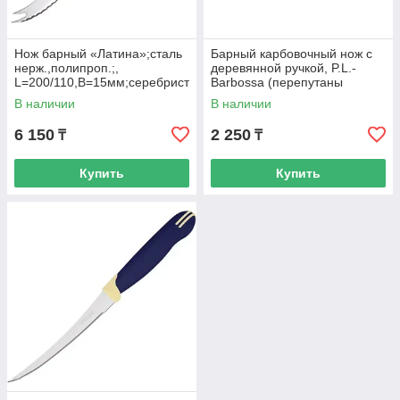
Нож барный «Латина»;сталь
Барный карбовочный нож с
нерж.,полипроп.;,
деревянной ручкой, P.L.-
L=200/110,B=15мм;серебрист
Barbossa (перепутаны
.,коричнев.
артикула в каталоге)
В наличии
В наличии
6 150
2 250
₸
₸
Купить
Купить