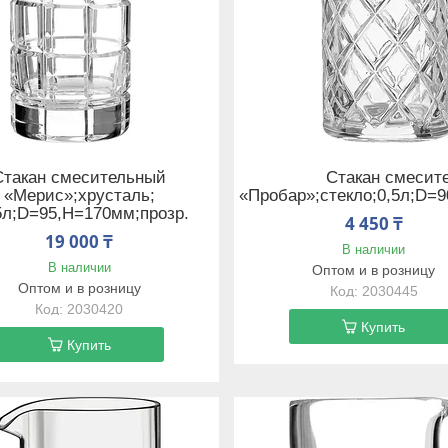
Стакан смесительный
Стакан смесит
«Мерис»;хрусталь;
«Пробар»;стекло;0,5л;D=9
5л;D=95,H=170мм;прозр.
4 450 ₸
19 000 ₸
В наличии
В наличии
Оптом и в розницу
Оптом и в розницу
2030445
2030420
Купить
Купить