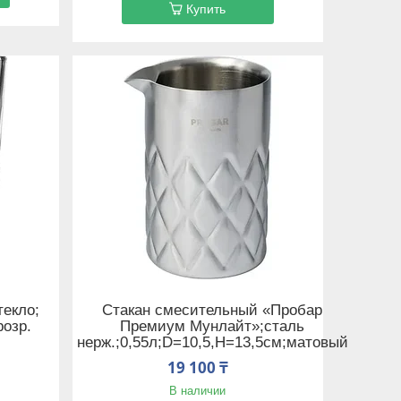
Купить
текло;
Стакан смесительный «Пробар
розр.
Премиум Мунлайт»;сталь
нерж.;0,55л;D=10,5,H=13,5см;матовый
19 100 ₸
В наличии