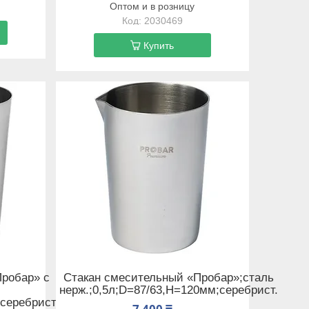
Оптом и в розницу
2030469
Купить
Пробар» с
Стакан смесительный «Пробар»;сталь
нерж.;0,5л;D=87/63,H=120мм;серебрист.
серебрист.