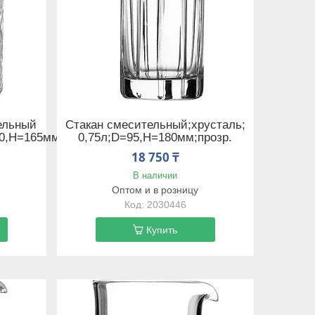
ельный
Стакан смесительный;хрусталь;
0,H=165мм;прозр.
0,75л;D=95,H=180мм;прозр.
18 750 ₸
В наличии
Оптом и в розницу
2030446
Купить