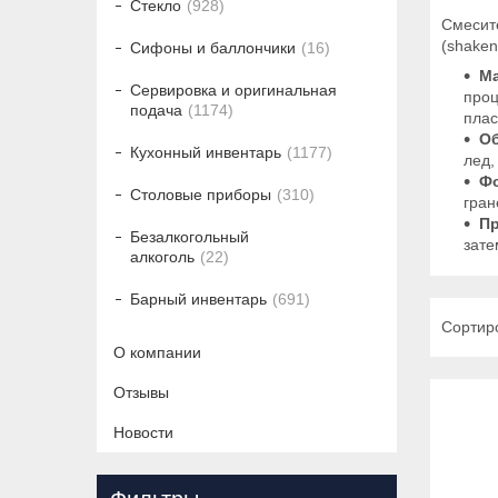
Стекло
928
Смесите
(shaken
Сифоны и баллончики
16
М
Сервировка и оригинальная
проц
подача
1174
плас
О
Кухонный инвентарь
1177
лед,
Ф
Столовые приборы
310
гран
Пр
Безалкогольный
зате
алкоголь
22
Барный инвентарь
691
О компании
Отзывы
Новости