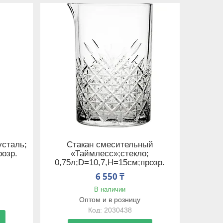
усталь;
Стакан смесительный
розр.
«Таймлесс»;стекло;
0,75л;D=10,7,H=15см;прозр.
6 550 ₸
В наличии
Оптом и в розницу
2030438