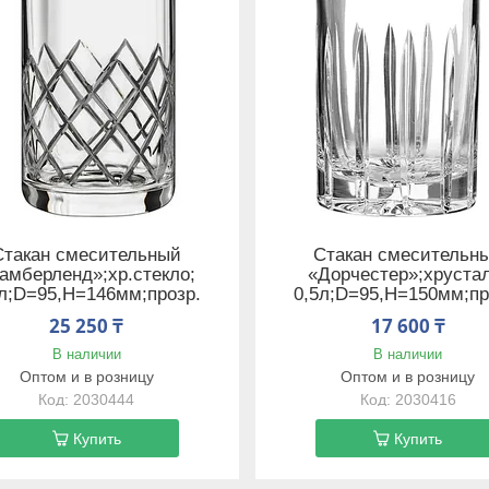
Стакан смесительный
Стакан смесительн
амберленд»;хр.стекло;
«Дорчестер»;хруста
6л;D=95,H=146мм;прозр.
0,5л;D=95,H=150мм;пр
25 250 ₸
17 600 ₸
В наличии
В наличии
Оптом и в розницу
Оптом и в розницу
2030444
2030416
Купить
Купить