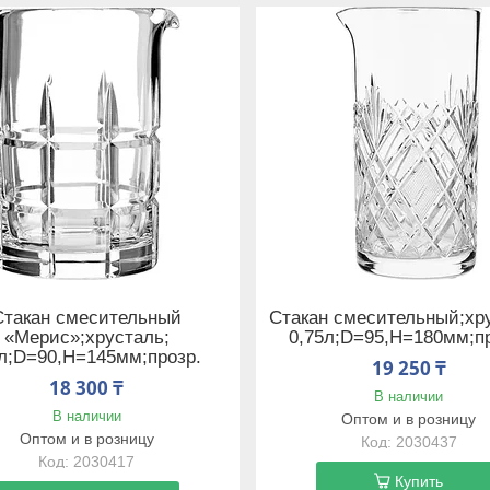
Стакан смесительный
Стакан смесительный;хр
«Мерис»;хрусталь;
0,75л;D=95,H=180мм;п
6л;D=90,H=145мм;прозр.
19 250 ₸
18 300 ₸
В наличии
В наличии
Оптом и в розницу
Оптом и в розницу
2030437
2030417
Купить