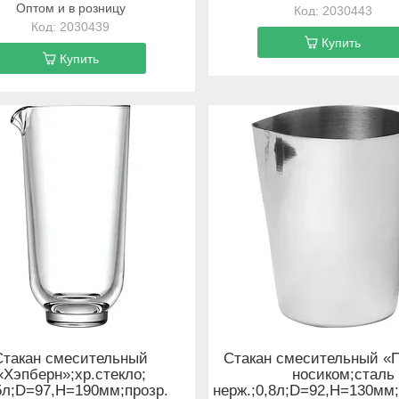
Оптом и в розницу
2030443
2030439
Купить
Купить
Стакан смесительный
Стакан смесительный «
«Хэпберн»;хр.стекло;
носиком;сталь
5л;D=97,H=190мм;прозр.
нерж.;0,8л;D=92,H=130мм;