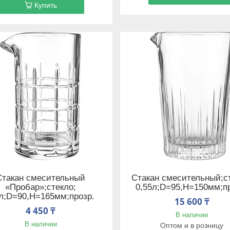
Купить
Стакан смесительный
Стакан смесительный;с
«Пробар»;стекло;
0,55л;D=95,H=150мм;п
5л;D=90,H=165мм;прозр.
15 600 ₸
4 450 ₸
В наличии
В наличии
Оптом и в розницу