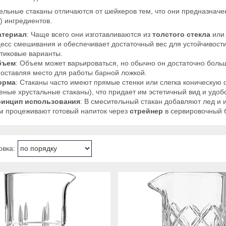
льные стаканы отличаются от шейкеров тем, что они предназначен
) ингредиентов.
атериал
: Чаще всего они изготавливаются из
толстого стекла
ил
есс смешивания и обеспечивает достаточный вес для устойчивости
тиковые варианты.
бъем
: Объем может варьироваться, но обычно он достаточно больш
 оставляя место для работы барной ложкой.
орма
: Стаканы часто имеют прямые стенки или слегка коническую 
еные хрустальные стаканы), что придает им эстетичный вид и удоб
инцип использования
: В смесительный стакан добавляют лед и
м процеживают готовый напиток через
стрейнер
в сервировочный 