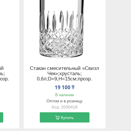
ый
Стакан смесительный «Свизл
ль;
Чек»;хрусталь;
озр.
0,6л;D=9,H=15см;прозр.
19 100 ₸
В наличии
Оптом и в розницу
2030418
Купить