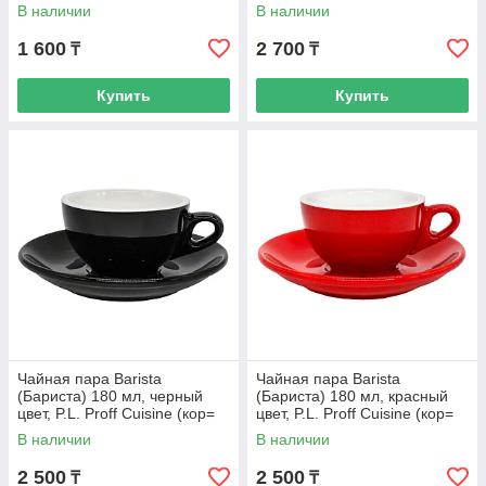
36 шт)
В наличии
В наличии
1 600
2 700
₸
₸
Купить
Купить
Чайная пара Barista
Чайная пара Barista
(Бариста) 180 мл, черный
(Бариста) 180 мл, красный
цвет, P.L. Proff Cuisine (кор=
цвет, P.L. Proff Cuisine (кор=
48 шт)
48 шт)
В наличии
В наличии
2 500
2 500
₸
₸