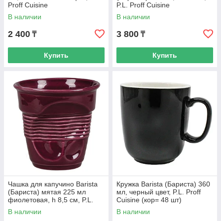
Proff Cuisine
P.L. Proff Cuisine
В наличии
В наличии
2 400
3 800
₸
₸
Купить
Купить
Чашка для капучино Barista
Кружка Barista (Бариста) 360
(Бариста) мятая 225 мл
мл, черный цвет, P.L. Proff
фиолетовая, h 8,5 см, P.L.
Cuisine (кор= 48 шт)
Proff Cuisine
В наличии
В наличии