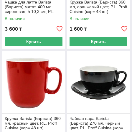
Чашка для латте Barista
Кружка Barista (Бариста) 360
(Бариста) мятая 400 мл
мл, оранжевый цвет, P.L. Proff
сиреневая, h 10,3 см, P.L.
Cuisine (кор= 48 шт)
Proff Cuisine
В наличии
В наличии
3 600
1 600
₸
₸
Купить
Купить
Кружка Barista (Бариста) 360
Чайная пара Barista
мл, красный цвет, P.L. Proff
(Бариста) 270 мл, черный
Cuisine (кор= 48 шт)
цвет, P.L. Proff Cuisine (кор=