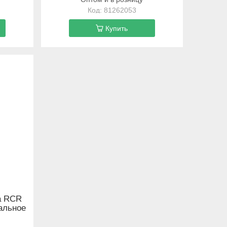
81262053
Купить
а RCR
тальное