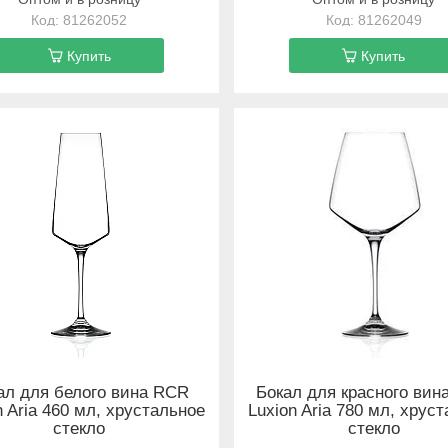
81262052
81262049
Купить
Купить
ал для белого вина RCR
Бокал для красного вин
n Aria 460 мл, хрустальное
Luxion Aria 780 мл, хрус
стекло
стекло