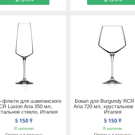
л-флюте для шампанского
Бокал для Burgundy RCR 
CR Luxion Aria 350 мл,
Aria 720 мл, хрустальное 
стальное стекло, Италия
Италия
5 150 ₸
5 150 ₸
В наличии
В наличии
Оптом и в розницу
Оптом и в розницу