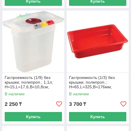
Купить
Купить
Гастроемкость (1/9) без
Гастроемкость (1/3) без
крышки; полипроп.; 1,1л;
крышки; полипроп.;
H=15,L=17,6,B=10,8см;
H=65,L=325,B=176мм;
прозр.
красный
В наличии
В наличии
2 250
3 700
₸
₸
Купить
Купить