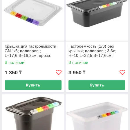
Крышка для гастроемкости
Гастроемкость (1/3) без
GN 1/6; полипроп.;
крышки; полипроп.; 3,6л;
L=17,6,B=16,2см; прозр.
H=10,L=32,5,B=17,6см;
черный
В наличии
В наличии
1 350
3 950
₸
₸
Купить
Купить