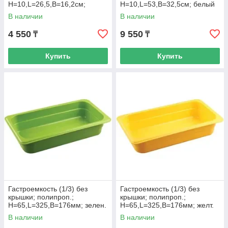
H=10,L=26,5,B=16,2см;
H=10,L=53,B=32,5см; белый
прозр.
В наличии
В наличии
4 550
9 550
₸
₸
Купить
Купить
Гастроемкость (1/3) без
Гастроемкость (1/3) без
крышки; полипроп.;
крышки; полипроп.;
H=65,L=325,B=176мм; зелен.
H=65,L=325,B=176мм; желт.
В наличии
В наличии