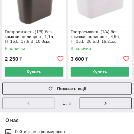
Гастроемкость (1/9) без
Гастроемкость (1/4) без
крышки; полипроп.; 1,1л;
крышки; полипроп.; 3,6л;
H=15,L=17,6,B=10,8см;
H=15,L=26,5,B=16,2см;
черный
прозр.
В наличии
В наличии
2 250
3 600
₸
₸
Купить
Купить
Показать ещё
1
/ 5
О нас
Рейтинг не сформирован