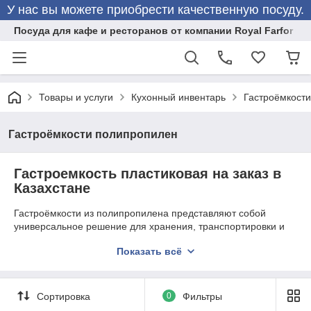
У нас вы можете приобрести качественную посуду.
Посуда для кафе и ресторанов от компании Royal Farfor
Товары и услуги
Кухонный инвентарь
Гастроёмкост
Гастроёмкости полипропилен
Гастроемкость пластиковая на заказ в
Казахстане
Гастроёмкости из полипропилена представляют собой
универсальное решение для хранения, транспортировки и
приготовления пищевых продуктов. Эти пластиковые
Показать всё
гастроёмкости обладают рядом преимуществ, которые
делают их популярным выбором в профессиональной кухне,
общепите и домашнем использовании.
Сортировка
0
Фильтры
Преимущества