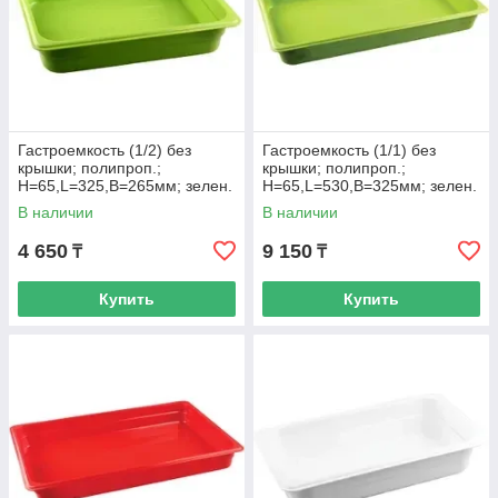
Гастроемкость (1/2) без
Гастроемкость (1/1) без
крышки; полипроп.;
крышки; полипроп.;
H=65,L=325,B=265мм; зелен.
H=65,L=530,B=325мм; зелен.
В наличии
В наличии
4 650
9 150
₸
₸
Купить
Купить