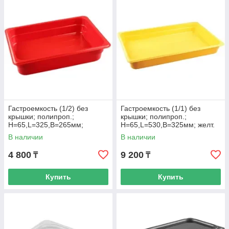
Гастроемкость (1/2) без
Гастроемкость (1/1) без
крышки; полипроп.;
крышки; полипроп.;
H=65,L=325,B=265мм;
H=65,L=530,B=325мм; желт.
красный
В наличии
В наличии
4 800
9 200
₸
₸
Купить
Купить