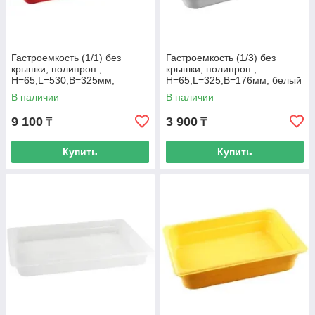
Гастроемкость (1/1) без
Гастроемкость (1/3) без
крышки; полипроп.;
крышки; полипроп.;
H=65,L=530,B=325мм;
H=65,L=325,B=176мм; белый
красный
В наличии
В наличии
9 100
3 900
₸
₸
Купить
Купить