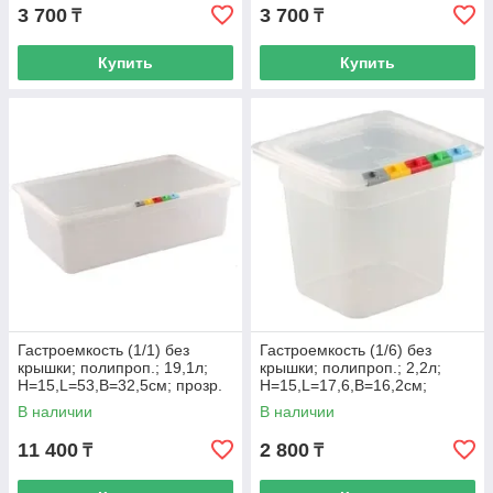
3 700
3 700
₸
₸
Купить
Купить
Гастроемкость (1/1) без
Гастроемкость (1/6) без
крышки; полипроп.; 19,1л;
крышки; полипроп.; 2,2л;
H=15,L=53,B=32,5см; прозр.
H=15,L=17,6,B=16,2см;
прозр.
В наличии
В наличии
11 400
2 800
₸
₸