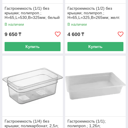
Гастроемкость (1/1) без
Гастроемкость (1/2) без
крышки; полипроп.;
крышки; полипроп.;
H=65,L=530,B=325мм; белый
H=65,L=325,B=265мм; желт.
В наличии
В наличии
9 650
4 600
₸
₸
Купить
Купить
Гастроемкость (1/4) без
Гастроемкость (1/1);
крышки; поликарбонат; 2,5л;
полипроп.; 1,26л;