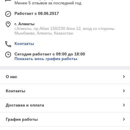
сочетают в себе практичность,
Менее 5 отзывов за последний год
долговечность и гигиеничность.
Работает с 08.06.2017
Преимущества пластиковых
разделочных досок
г. Алматы
г.Алматы, пр.Абая 150/230 блок 12, вход со стороны
Пластиковые разделочные доски обладают рядом
Мынбаева, Алматы, Казахстан
характеристик, делающих их предпочтительным выбором
для профессионалов и любителей:
Контакты
Гигиеничность
: Пластик не впитывает запахи и
Сегодня работает с 09:00 до 18:00
влагу, что предотвращает развитие бактерий и
Показать весь график работы
обеспечивает безопасность продуктов.
Долговечность
: Пластиковые доски устойчивы к
износу, не деформируются от воды и не трескаются
О нас
при интенсивном использовании.
Легкость и удобство
: Пластик значительно легче
Контакты
дерева, что упрощает транспортировку и хранение,
особенно в условиях общепита.
Доставка и оплата
Разнообразие цветов
: Пластиковые доски часто
выпускаются в разных цветах, что позволяет
использовать отдельные доски для разных продуктов
График работы
(мясо, рыба, овощи), минимизируя риск перекрестного
загрязнения.