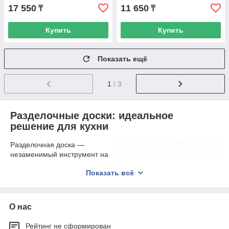
17 550
11 650
₸
₸
Купить
Купить
Показать ещё
1
/ 3
Разделочные доски: идеальное
решение для кухни
Разделочная доска —
незаменимый инструмент на
любой кухне, будь то
Показать всё
домашняя готовка или
профессиональный общепит.
Среди разнообразия
материалов особое место
О нас
занимают доски разделочные
пластиковые, которые
Рейтинг не сформирован