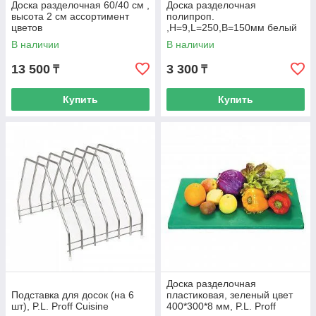
Доска разделочная 60/40 см ,
Доска разделочная
высота 2 см ассортимент
полипроп.
цветов
,H=9,L=250,B=150мм белый
В наличии
В наличии
13 500
3 300
₸
₸
Купить
Купить
Доска разделочная
Подставка для досок (на 6
пластиковая, зеленый цвет
шт), P.L. Proff Cuisine
400*300*8 мм, P.L. Proff