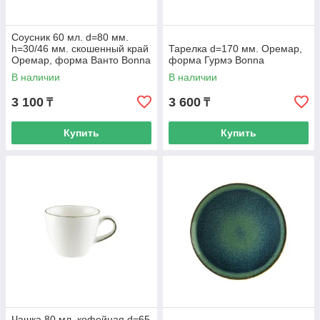
Соусник 60 мл. d=80 мм.
h=30/46 мм. скошенный край
Тарелка d=170 мм. Оремар,
Оремар, форма Ванто Bonna
форма Гурмэ Bonna
В наличии
В наличии
3 100
3 600
₸
₸
Купить
Купить
Чашка 80 мл. кофейная d=65