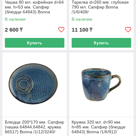
Чашка 80 мл. кофейная d=64
Тарелка d=260 мм. глубокая
мм. h=53 мм. Сапфир
790 мл. Сапфир Bonna
(блюдце 64843) Bonna
/1/6/408/
/1/6/1602/
В наличии
В наличии
2 600
11 100
₸
₸
Купить
Купить
Блюдце 200*170 мм. Сапфир
Кружка 320 мл. d=90 мм.
(чашка 64844,64842, кружка
h=85 мм. Сапфир (блюдце
66517) Bonna /1/12/3240/
64843) Bonna /1/6/912/