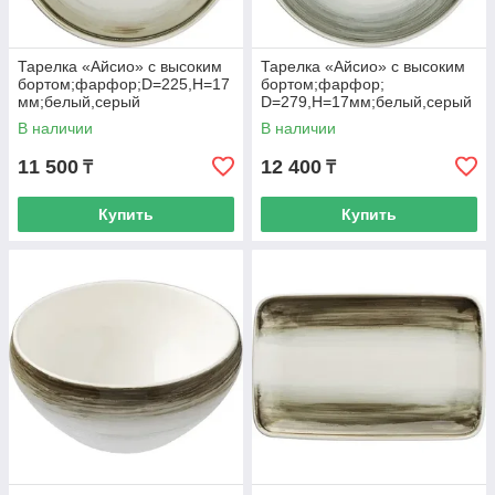
Тарелка «Айсио» с высоким
Тарелка «Айсио» с высоким
бортом;фарфор;D=225,H=17
бортом;фарфор;
мм;белый,серый
D=279,H=17мм;белый,серый
В наличии
В наличии
11 500
12 400
₸
₸
Купить
Купить