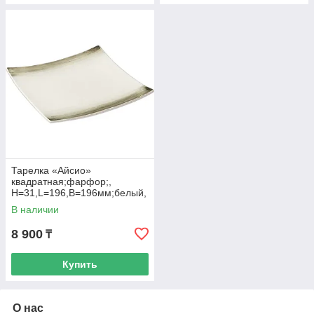
Тарелка «Айсио»
квадратная;фарфор;,
H=31,L=196,B=196мм;белый,
серый
В наличии
8 900
₸
Купить
О нас