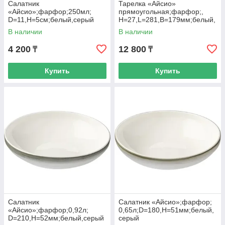
Салатник
Тарелка «Айсио»
«Айсио»;фарфор;250мл;
прямоугольная;фарфор;,
D=11,H=5см;белый,серый
H=27,L=281,B=179мм;белый,
серый
В наличии
В наличии
4 200
12 800
₸
₸
Купить
Купить
Салатник
Салатник «Айсио»;фарфор;
«Айсио»;фарфор;0,92л;
0,65л;D=180,H=51мм;белый,
D=210,H=52мм;белый,серый
серый