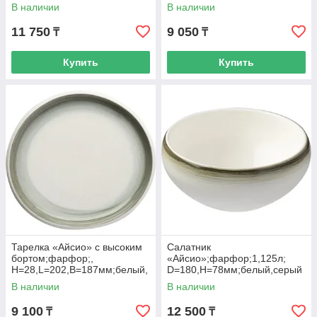
В наличии
В наличии
11 750
9 050
₸
₸
Купить
Купить
Тарелка «Айсио» с высоким
Салатник
бортом;фарфор;,
«Айсио»;фарфор;1,125л;
H=28,L=202,B=187мм;белый,
D=180,H=78мм;белый,серый
серый
В наличии
В наличии
9 100
12 500
₸
₸