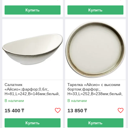
Купить
Купить
Салатник
Тарелка «Айсио» с высоким
«Айсио»;фарфор;0,6л;,
бортом;фарфор;,
H=81,L=242,B=146мм;белый,
H=33,L=252,B=238мм;белый,
серый
серый
В наличии
В наличии
15 400
13 850
₸
₸
Купить
Купить