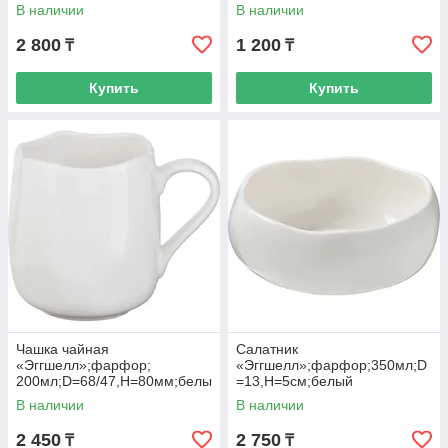
й
В наличии
В наличии
2 800
1 200
₸
₸
Купить
Купить
Чашка чайная
Салатник
«Эггшелл»;фарфор;
«Эггшелл»;фарфор;350мл;D
200мл;D=68/47,H=80мм;белы
=13,H=5см;белый
й
В наличии
В наличии
2 450
2 750
₸
₸