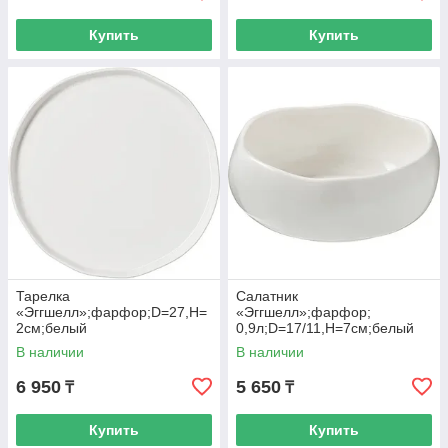
Купить
Купить
Тарелка
Салатник
«Эггшелл»;фарфор;D=27,H=
«Эггшелл»;фарфор;
2см;белый
0,9л;D=17/11,H=7см;белый
В наличии
В наличии
6 950
5 650
₸
₸
Купить
Купить