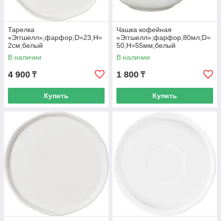
Тарелка
Чашка кофейная
«Эггшелл»;фарфор;D=23,H=
«Эггшелл»;фарфор;80мл;D=
2см;белый
50,H=55мм;белый
В наличии
В наличии
4 900
1 800
₸
₸
Купить
Купить