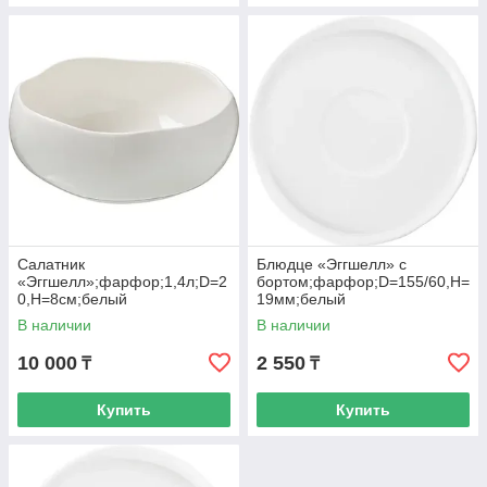
Салатник
Блюдце «Эггшелл» с
«Эггшелл»;фарфор;1,4л;D=2
бортом;фарфор;D=155/60,H=
0,H=8см;белый
19мм;белый
В наличии
В наличии
10 000
2 550
₸
₸
Купить
Купить