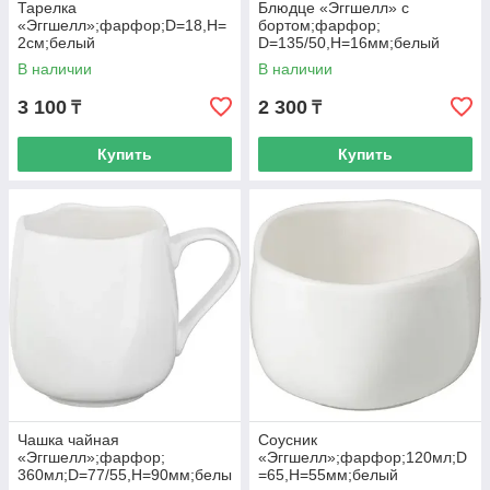
Тарелка
Блюдце «Эггшелл» с
«Эггшелл»;фарфор;D=18,H=
бортом;фарфор;
2см;белый
D=135/50,H=16мм;белый
В наличии
В наличии
3 100
2 300
₸
₸
Купить
Купить
Чашка чайная
Соусник
«Эггшелл»;фарфор;
«Эггшелл»;фарфор;120мл;D
360мл;D=77/55,H=90мм;белы
=65,H=55мм;белый