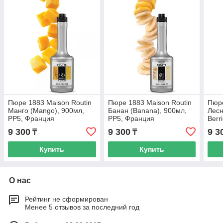
Пюре 1883 Maison Routin
Пюре 1883 Maison Routin
Пюре
Манго (Mango), 900мл,
Банан (Banana), 900мл,
Лесн
PP5, Франция
PP5, Франция
Berr
Фра
9 300
9 300
9 3
₸
₸
Купить
Купить
О нас
Рейтинг не сформирован
Менее 5 отзывов за последний год