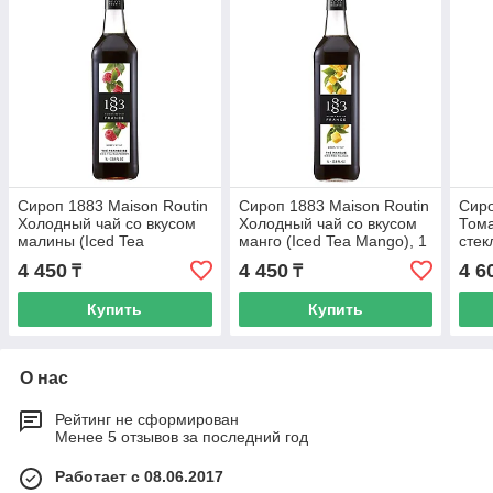
Сироп 1883 Maison Routin
Сироп 1883 Maison Routin
Сиро
Холодный чай со вкусом
Холодный чай со вкусом
Тома
малины (Iced Tea
манго (Iced Tea Mango), 1
стек
Raspberry), 1 л, стекло
л, стекло
4 450
4 450
4 6
₸
₸
Купить
Купить
О нас
Рейтинг не сформирован
Менее 5 отзывов за последний год
Работает с 08.06.2017