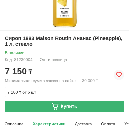
Сироп 1883 Maison Routin Ананас (Pineapple),
1 л, стекло
В наличии
Код: 81230004
Опт и розница
7 150
₸
Минимальная сумма заказа на сайте — 30 000 ₸
7 100 ₸
от 6 шт.
Купить
Описание
Характеристики
Доставка
Оплата
Ус