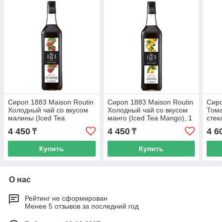
Сироп 1883 Maison Routin
Сироп 1883 Maison Routin
Сиро
Холодный чай со вкусом
Холодный чай со вкусом
Тома
малины (Iced Tea
манго (Iced Tea Mango), 1
стек
Raspberry), 1 л, стекло
л, стекло
4 450
4 450
4 6
₸
₸
Купить
Купить
О нас
Рейтинг не сформирован
Менее 5 отзывов за последний год