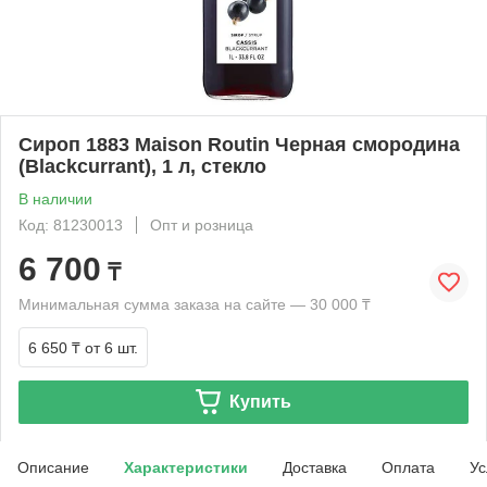
Сироп 1883 Maison Routin Черная смородина
(Blackcurrant), 1 л, стекло
В наличии
Код: 81230013
Опт и розница
6 700
₸
Минимальная сумма заказа на сайте — 30 000 ₸
6 650 ₸
от 6 шт.
Купить
Описание
Характеристики
Доставка
Оплата
Ус