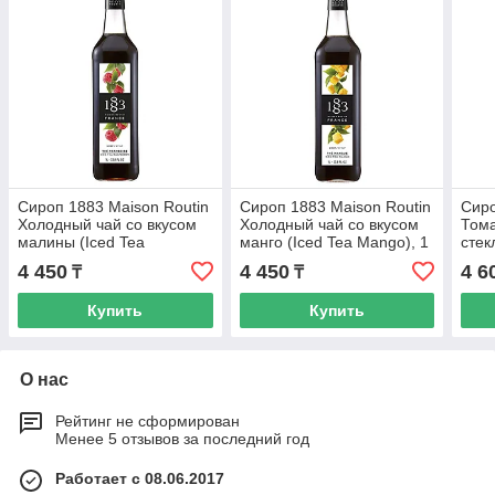
Сироп 1883 Maison Routin
Сироп 1883 Maison Routin
Сиро
Холодный чай со вкусом
Холодный чай со вкусом
Тома
малины (Iced Tea
манго (Iced Tea Mango), 1
стек
Raspberry), 1 л, стекло
л, стекло
4 450
4 450
4 6
₸
₸
Купить
Купить
О нас
Рейтинг не сформирован
Менее 5 отзывов за последний год
Работает с 08.06.2017