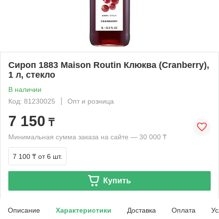
Сироп 1883 Maison Routin Клюква (Cranberry),
1 л, стекло
В наличии
Код: 81230025
Опт и розница
7 150
₸
Минимальная сумма заказа на сайте — 30 000 ₸
7 100 ₸
от 6 шт.
Купить
Описание
Характеристики
Доставка
Оплата
Ус