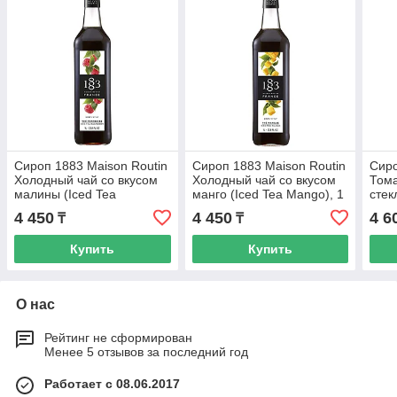
Сироп 1883 Maison Routin
Сироп 1883 Maison Routin
Сиро
Холодный чай со вкусом
Холодный чай со вкусом
Тома
малины (Iced Tea
манго (Iced Tea Mango), 1
стек
Raspberry), 1 л, стекло
л, стекло
4 450
4 450
4 6
₸
₸
Купить
Купить
О нас
Рейтинг не сформирован
Менее 5 отзывов за последний год
Работает с 08.06.2017