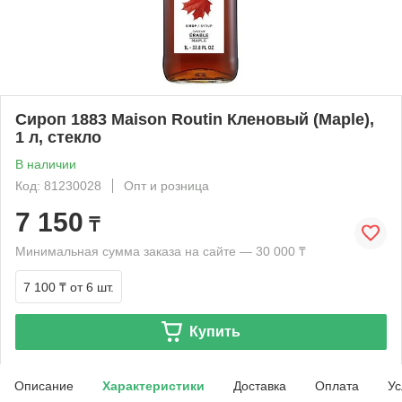
Сироп 1883 Maison Routin Кленовый (Maple),
1 л, стекло
В наличии
Код: 81230028
Опт и розница
7 150
₸
Минимальная сумма заказа на сайте — 30 000 ₸
7 100 ₸
от 6 шт.
Купить
Описание
Характеристики
Доставка
Оплата
Ус