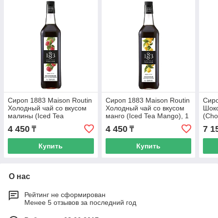
Сироп 1883 Maison Routin
Сироп 1883 Maison Routin
Сиро
Холодный чай со вкусом
Холодный чай со вкусом
Шок
малины (Iced Tea
манго (Iced Tea Mango), 1
(Cho
Raspberry), 1 л, стекло
л, стекло
стек
4 450
4 450
7 1
₸
₸
Купить
Купить
О нас
Рейтинг не сформирован
Менее 5 отзывов за последний год