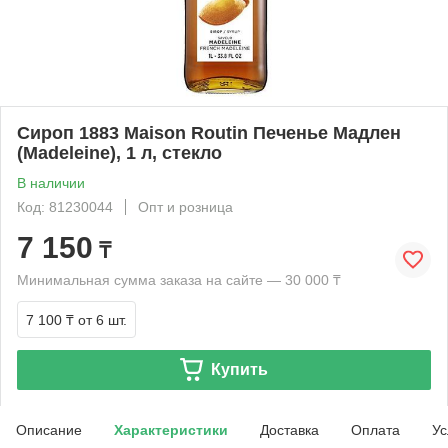
Сироп 1883 Maison Routin Печенье Мадлен
(Madeleine), 1 л, стекло
В наличии
Код: 81230044
Опт и розница
7 150
₸
Минимальная сумма заказа на сайте — 30 000 ₸
7 100 ₸
от 6 шт.
Купить
Описание
Характеристики
Доставка
Оплата
Ус