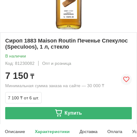
Сироп 1883 Maison Routin Печенье Спекулос
(Speculoos), 1 л, стекло
В наличии
Код: 81230082
Опт и розница
7 150
₸
Минимальная сумма заказа на сайте — 30 000 ₸
7 100 ₸
от 6 шт.
Купить
Описание
Характеристики
Доставка
Оплата
Ус