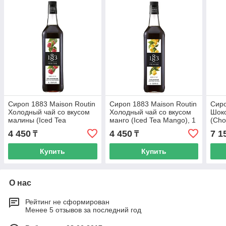
Сироп 1883 Maison Routin
Сироп 1883 Maison Routin
Сиро
Холодный чай со вкусом
Холодный чай со вкусом
Шок
малины (Iced Tea
манго (Iced Tea Mango), 1
(Cho
Raspberry), 1 л, стекло
л, стекло
стек
4 450
4 450
7 1
₸
₸
Купить
Купить
О нас
Рейтинг не сформирован
Менее 5 отзывов за последний год