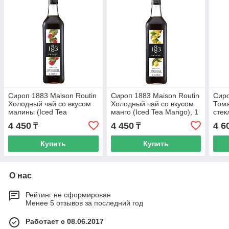
Сироп 1883 Maison Routin
Сироп 1883 Maison Routin
Сиро
Холодный чай со вкусом
Холодный чай со вкусом
Тома
малины (Iced Tea
манго (Iced Tea Mango), 1
стек
Raspberry), 1 л, стекло
л, стекло
4 450
4 450
4 6
₸
₸
Купить
Купить
О нас
Рейтинг не сформирован
Менее 5 отзывов за последний год
Работает с 08.06.2017