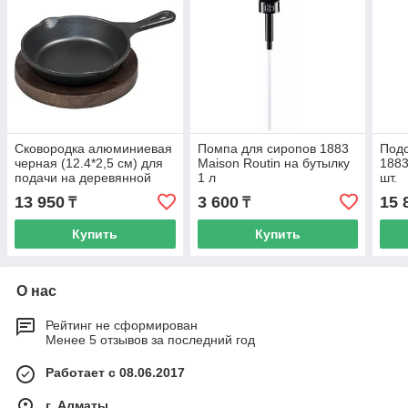
Сковородка алюминиевая
Помпа для сиропов 1883
Подс
черная (12.4*2,5 см) для
Maison Routin на бутылку
1883
подачи на деревянной
1 л
шт.
подставке, P.L. Proff
13 950
3 600
15 
₸
₸
Cuisine
Купить
Купить
О нас
Рейтинг не сформирован
Менее 5 отзывов за последний год
Работает с 08.06.2017
г. Алматы