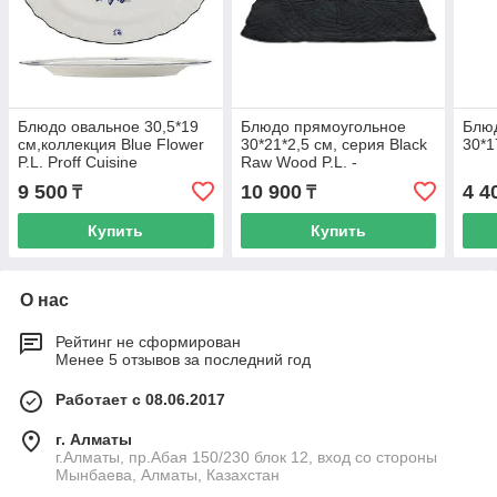
Блюдо овальное 30,5*19
Блюдо прямоугольное
Блю
см,коллекция Blue Flower
30*21*2,5 см, серия Black
30*1
P.L. Proff Cuisine
Raw Wood P.L. -
ProffCuisine
9 500
10 900
4 4
₸
₸
Купить
Купить
О нас
Рейтинг не сформирован
Менее 5 отзывов за последний год
Работает с 08.06.2017
г. Алматы
г.Алматы, пр.Абая 150/230 блок 12, вход со стороны
Мынбаева, Алматы, Казахстан