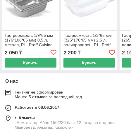
Гастроемкость 1/9*65 мм
Гастроемкость 1/3*65 мм
Гаст
(176*108*65 мм) 0,5 л,
(325*176*65 мм) 2,5 л,
(265
металл, P.L. Proff Cuisine
полипропилен, P.L. Proff
поли
Cuisine
Cuis
2 050
2 200
2 1
₸
₸
Купить
Купить
О нас
Рейтинг не сформирован
Менее 5 отзывов за последний год
Работает с 08.06.2017
г. Алматы
г.Алматы, пр.Абая 150/230 блок 12, вход со стороны
Мынбаева, Алматы, Казахстан