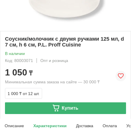
Соусник/молочник с двумя ручками 125 мл, d
7 см, h 6 см, P.L. Proff Cuisine
В наличии
Код: 80003071
Опт и розница
1 050
₸
Минимальная сумма заказа на сайте — 30 000 ₸
1 000 ₸
от 12 шт.
Купить
Описание
Характеристики
Доставка
Оплата
Ус