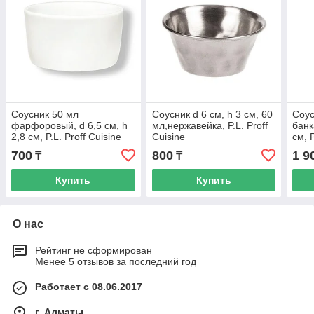
Соусник 50 мл
Соусник d 6 см, h 3 см, 60
Соус
фарфоровый, d 6,5 см, h
мл,нержавейка, P.L. Proff
банк
2,8 см, P.L. Proff Cuisine
Cuisine
см, P
700
800
1 9
₸
₸
Купить
Купить
О нас
Рейтинг не сформирован
Менее 5 отзывов за последний год
Работает с 08.06.2017
г. Алматы