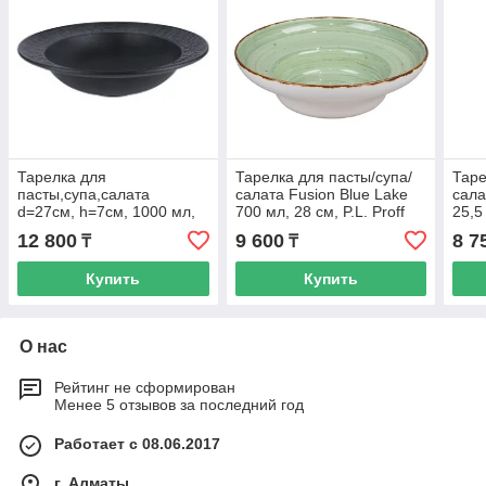
Тарелка для
Тарелка для пасты/супа/
Таре
пасты,супа,салата
салата Fusion Blue Lake
сала
d=27см, h=7см, 1000 мл,
700 мл, 28 см, P.L. Proff
25,5
серия Black Raw Wood
Cuisine
Cuis
12 800
9 600
8 7
₸
₸
P.L. - ProffCuisine
Купить
Купить
О нас
Рейтинг не сформирован
Менее 5 отзывов за последний год
Работает с 08.06.2017
г. Алматы