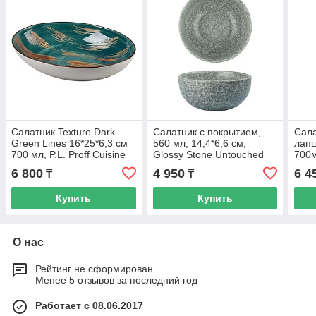
Салатник Texture Dark
Салатник с покрытием,
Сала
Green Lines 16*25*6,3 см
560 мл, 14,4*6,6 см,
лапш
700 мл, P.L. Proff Cuisine
Glossy Stone Untouched
700м
Taiga, P.L. Proff Cuisine
Prof
6 800
4 950
6 4
₸
₸
Купить
Купить
О нас
Рейтинг не сформирован
Менее 5 отзывов за последний год
Работает с 08.06.2017