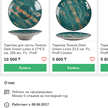
Тарелка для пасты Texture
Тарелка Texture Dark
Таре
Dark Green Lines d 27*6,5
Green Lines 23,5 см, P.L.
Gree
см, 260 мл, P.L. Proff
Proff Cuisine
Prof
Cuisine
10 500
5 800
5 8
₸
₸
Купить
Купить
О нас
Рейтинг не сформирован
Менее 5 отзывов за последний год
Работает с 08.06.2017