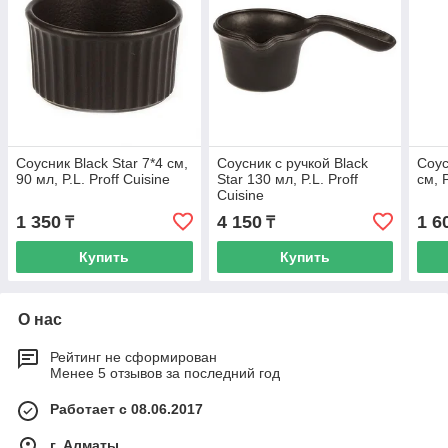
Соусник Black Star 7*4 см,
Соусник с ручкой Black
Соус
90 мл, P.L. Proff Cuisine
Star 130 мл, P.L. Proff
см, P
Cuisine
1 350
4 150
1 6
₸
₸
Купить
Купить
О нас
Рейтинг не сформирован
Менее 5 отзывов за последний год
Работает с 08.06.2017
г. Алматы