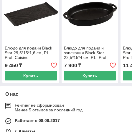
Блюдо для подачи Black
Блюдо для подачи и
Блюд
Star 29,5*15*1,6 см, P.L.
запекания Black Star
Star
Proff Cuisine
22,5*15*4 см, P.L. Proff
Prof
Cuisine
9 450
7 900
11 
₸
₸
Купить
Купить
О нас
Рейтинг не сформирован
Менее 5 отзывов за последний год
Работает с 08.06.2017
г. Алматы