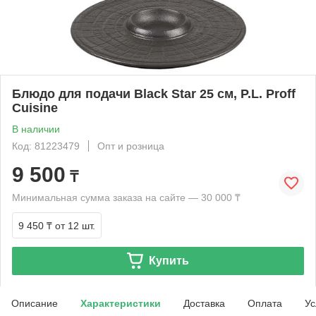
Блюдо для подачи Black Star 25 см, P.L. Proff
Cuisine
В наличии
Код: 81223479
Опт и розница
9 500
₸
Минимальная сумма заказа на сайте — 30 000 ₸
9 450 ₸
от 12 шт.
Купить
Описание
Характеристики
Доставка
Оплата
Ус