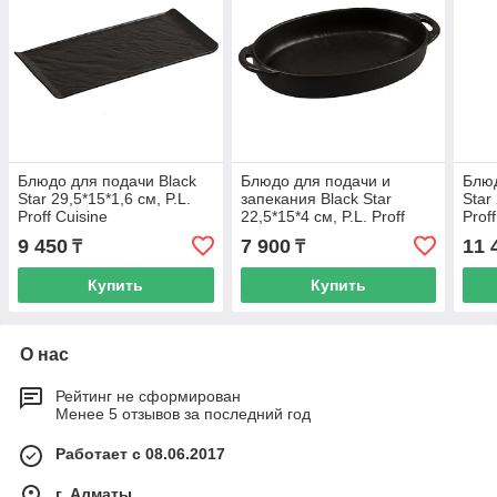
Блюдо для подачи Black
Блюдо для подачи и
Блюд
Star 29,5*15*1,6 см, P.L.
запекания Black Star
Star
Proff Cuisine
22,5*15*4 см, P.L. Proff
Prof
Cuisine
9 450
7 900
11 
₸
₸
Купить
Купить
О нас
Рейтинг не сформирован
Менее 5 отзывов за последний год
Работает с 08.06.2017
г. Алматы