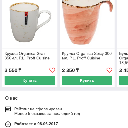
Кружка Organica Grain
Кружка Organica Spicy 300
Буль
350мл, P.L. Proff Cuisine
мл, P.L. Proff Cuisine
Orga
13,5*
Cuis
3 550
2 350
3 4
₸
₸
Купить
Купить
О нас
Рейтинг не сформирован
Менее 5 отзывов за последний год
Работает с 08.06.2017