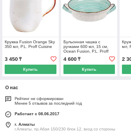
Кружка Fusion Orange Sky
Бульонная чашка с
Круж
350 мл, P.L. Proff Cuisine
ручками 600 мл, 15 см,
мл, P
Ocean Fusion, P.L. Proff
Cuisine
3 450
4 600
2 3
₸
₸
Купить
Купить
О нас
Рейтинг не сформирован
Менее 5 отзывов за последний год
Работает с 08.06.2017
г. Алматы
г.Алматы, пр.Абая 150/230 блок 12, вход со стороны