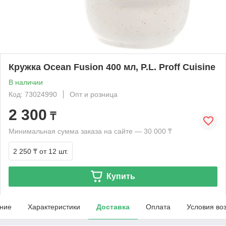
Кружка Ocean Fusion 400 мл, P.L. Proff Cuisine
В наличии
Код: 73024990
Опт и розница
2 300
₸
Минимальная сумма заказа на сайте — 30 000 ₸
2 250 ₸
от 12 шт.
Купить
ние
Характеристики
Доставка
Оплата
Условия во