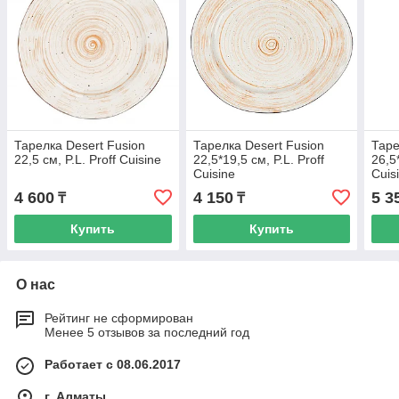
Тарелка Desert Fusion
Тарелка Desert Fusion
Таре
22,5 см, P.L. Proff Cuisine
22,5*19,5 см, P.L. Proff
26,5*
Cuisine
Cuis
4 600
4 150
5 3
₸
₸
Купить
Купить
О нас
Рейтинг не сформирован
Менее 5 отзывов за последний год
Работает с 08.06.2017
г. Алматы