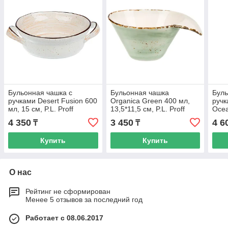
Бульонная чашка с
Бульонная чашка
Буль
ручками Desert Fusion 600
Organica Green 400 мл,
ручк
мл, 15 см, P.L. Proff
13,5*11,5 см, P.L. Proff
Ocea
Cuisine
Cuisine
Cuis
4 350
3 450
4 6
₸
₸
Купить
Купить
О нас
Рейтинг не сформирован
Менее 5 отзывов за последний год
Работает с 08.06.2017