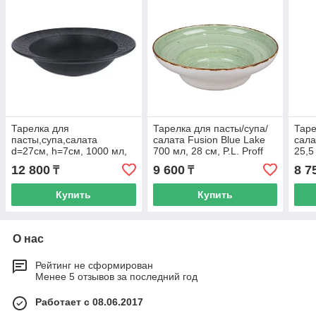
Тарелка для
Тарелка для пасты/супа/
Таре
пасты,супа,салата
салата Fusion Blue Lake
сала
d=27см, h=7см, 1000 мл,
700 мл, 28 см, P.L. Proff
25,5
серия Black Raw Wood
Cuisine
Cuis
12 800
9 600
8 7
₸
₸
P.L. - ProffCuisine
Купить
Купить
О нас
Рейтинг не сформирован
Менее 5 отзывов за последний год
Работает с 08.06.2017