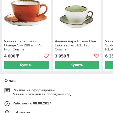
Чайная пара Fusion
Чайная пара Fusion Blue
Чайн
Orange Sky 200 мл, P.L.
Lake 220 мл, P.L. Proff
Spid
Proff Cuisine
Cuisine
P.L.
4 600
3 950
6 3
₸
₸
Купить
Купить
О нас
Рейтинг не сформирован
Менее 5 отзывов за последний год
Работает с 08.06.2017
г. Алматы