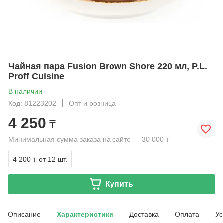
Чайная пара Fusion Brown Shore 220 мл, P.L.
Proff Cuisine
В наличии
Код: 81223202
Опт и розница
4 250
₸
Минимальная сумма заказа на сайте — 30 000 ₸
4 200 ₸
от 12 шт.
Купить
Описание
Характеристики
Доставка
Оплата
Ус