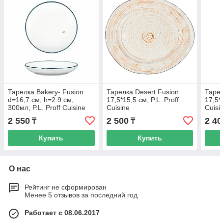
Тарелка Bakery- Fusion
Тарелка Desert Fusion
Таре
d=16,7 см, h=2.9 см,
17,5*15,5 см, P.L. Proff
17,5*
300мл, P.L. Proff Cuisine
Cuisine
Cuis
2 550
2 500
2 4
₸
₸
Купить
Купить
О нас
Рейтинг не сформирован
Менее 5 отзывов за последний год
Работает с 08.06.2017