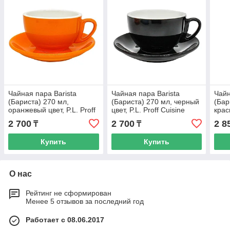
Чайная пара Barista
Чайная пара Barista
Чайн
(Бариста) 270 мл,
(Бариста) 270 мл, черный
(Бар
оранжевый цвет, P.L. Proff
цвет, P.L. Proff Cuisine
крас
Cuisine (кор= 36 шт)
(кор= 36 шт)
Cuis
2 700
2 700
2 8
₸
₸
Купить
Купить
О нас
Рейтинг не сформирован
Менее 5 отзывов за последний год
Работает с 08.06.2017