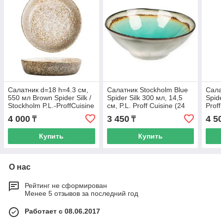
Салатник d=18 h=4.3 см,
Салатник Stockholm Blue
Сала
550 мл Brown Spider Silk /
Spider Silk 300 мл, 14,5
Spide
Stockholm P.L.-ProffCuisine
см, P.L. Proff Cuisine (24
Prof
шт)
4 000
3 450
4 5
₸
₸
Купить
Купить
О нас
Рейтинг не сформирован
Менее 5 отзывов за последний год
Работает с 08.06.2017