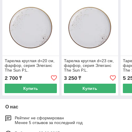
Тарелка круглая d=20 см,
Тарелка круглая d=23 см,
Таре
фарфор, серия Элеганс
фарфор, серия Элеганс
фарф
The Sun P.L.
The Sun P.L.
The 
2 700
3 250
5 2
₸
₸
Купить
Купить
О нас
Рейтинг не сформирован
Менее 5 отзывов за последний год