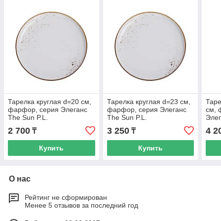
Тарелка круглая d=20 см,
Тарелка круглая d=23 см,
Таре
фарфор, серия Элеганс
фарфор, серия Элеганс
см, 
The Sun P.L.
The Sun P.L.
Элег
2 700
3 250
4 2
₸
₸
Купить
Купить
О нас
Рейтинг не сформирован
Менее 5 отзывов за последний год