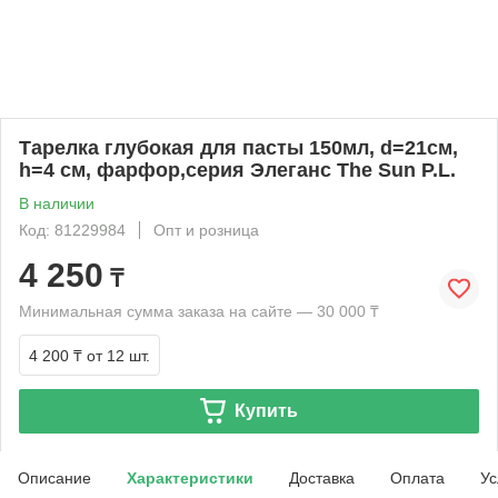
Тарелка глубокая для пасты 150мл, d=21см,
h=4 см, фарфор,серия Элеганс The Sun P.L.
В наличии
Код: 81229984
Опт и розница
4 250
₸
Минимальная сумма заказа на сайте — 30 000 ₸
4 200 ₸
от 12 шт.
Купить
Описание
Характеристики
Доставка
Оплата
Ус