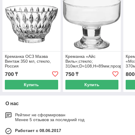
Креманка ОСЗ Маэва
Креманка «Айс
Кре
Винтаж 350 мл, стекло,
Виль»;стекло;
«Моз
Россия
310мл;D=108,H=89мм;прозр.
370м
700
750
800
₸
₸
Купить
Купить
О нас
Рейтинг не сформирован
Менее 5 отзывов за последний год
Работает с 08.06.2017