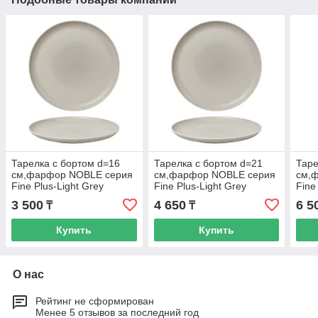
Тарелка с бортом d=16
Тарелка с бортом d=21
Таре
cм,фарфор NOBLE серия
cм,фарфор NOBLE серия
cм,
Fine Plus-Light Grey
Fine Plus-Light Grey
Fine
3 500
4 650
6 5
₸
₸
Купить
Купить
О нас
Рейтинг не сформирован
Менее 5 отзывов за последний год