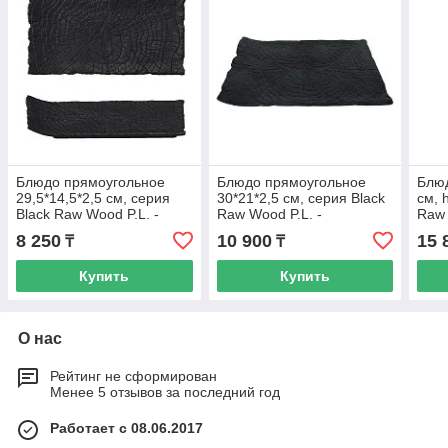
Блюдо прямоугольное
Блюдо прямоугольное
Блюд
29,5*14,5*2,5 см, серия
30*21*2,5 см, серия Black
см, 
Black Raw Wood P.L. -
Raw Wood P.L. -
Raw 
ProffCuisine
ProffCuisine
Prof
8 250
10 900
15 
₸
₸
Купить
Купить
О нас
Рейтинг не сформирован
Менее 5 отзывов за последний год
Работает с 08.06.2017