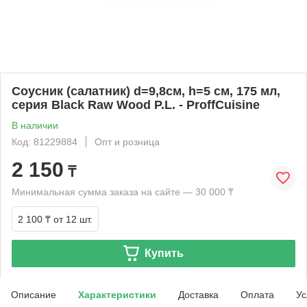
Соусник (салатник) d=9,8см, h=5 см, 175 мл,
серия Black Raw Wood P.L. - ProffCuisine
В наличии
Код: 81229884
Опт и розница
2 150
₸
Минимальная сумма заказа на сайте — 30 000 ₸
2 100 ₸
от 12 шт.
Купить
Описание
Характеристики
Доставка
Оплата
Ус