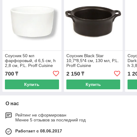
Соусник 50 мл
Соусник Black Star
Соус
фарфоровый, d 6,5 см, h
10,7*8,5*4 см, 130 мл, P.L.
Dark
2,8 см, P.L. Proff Cuisine
Proff Cuisine
h 3,8
Cuis
700
2 150
1 2
₸
₸
Купить
Купить
О нас
Рейтинг не сформирован
Менее 5 отзывов за последний год
Работает с 08.06.2017