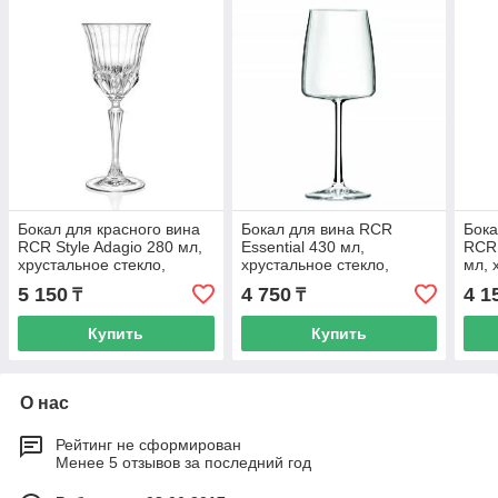
Бокал для красного вина
Бокал для вина RCR
Бока
RCR Style Adagio 280 мл,
Essential 430 мл,
RCR 
хрустальное стекло,
хрустальное стекло,
мл, 
Италия
Италия
Ита
5 150
4 750
4 1
₸
₸
Купить
Купить
О нас
Рейтинг не сформирован
Менее 5 отзывов за последний год