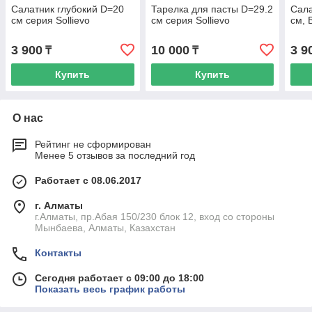
Салатник глубокий D=20
Тарелка для пасты D=29.2
Сала
см серия Sollievo
см серия Sollievo
см, 
3 900
10 000
3 9
₸
₸
Купить
Купить
О нас
Рейтинг не сформирован
Менее 5 отзывов за последний год
Работает с 08.06.2017
г. Алматы
г.Алматы, пр.Абая 150/230 блок 12, вход со стороны
Мынбаева, Алматы, Казахстан
Контакты
Сегодня работает с 09:00 до 18:00
Показать весь график работы