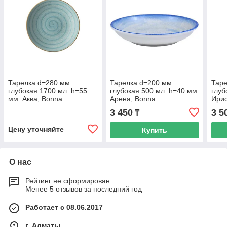
Тарелка d=280 мм.
Тарелка d=200 мм.
Таре
глубокая 1700 мл. h=55
глубокая 500 мл. h=40 мм.
глуб
мм. Аква, Bonna
Арена, Bonna
Ири
Гурм
3 450
3 5
₸
Цену уточняйте
Купить
О нас
Рейтинг не сформирован
Менее 5 отзывов за последний год
Работает с 08.06.2017
г. Алматы