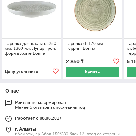
Тарелка для пасты d=250
Тарелка d=170 мм.
Таре
мм. 1300 мл. Лунар Грей,
Террин, Bonna
глуб
форма Хюгге Bonna
Терр
2 850
5 1
₸
Цену уточняйте
Купить
О нас
Рейтинг не сформирован
Менее 5 отзывов за последний год
Работает с 08.06.2017
г. Алматы
г.Алматы, пр.Абая 150/230 блок 12, вход со стороны